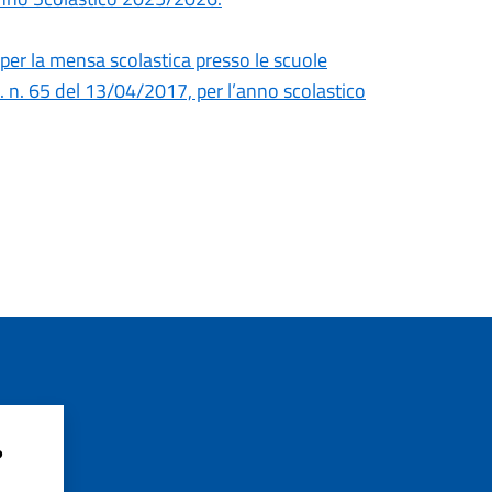
per la mensa scolastica presso le scuole
gs. n. 65 del 13/04/2017, per l’anno scolastico
?