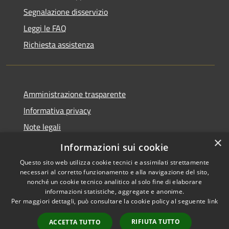
Segnalazione disservizio
Leggi le FAQ
Richiesta assistenza
Amministrazione trasparente
Informativa privacy
Note legali
×
Dichiarazione di accessibilità
Informazioni sui cookie
Questo sito web utilizza cookie tecnici e assimilati strettamente
necessari al corretto funzionamento e alla navigazione del sito,
nonché un cookie tecnico analitico al solo fine di elaborare
informazioni statistiche, aggregate e anonime.
RSS
Copyright © 2026 • Comune di
Per maggiori dettagli, può consultare la cookie policy al seguente
link
Accessibilità
Monforte San Giorgio •
Privacy
Municipium
Powered by
•
RIFIUTA TUTTO
ACCETTA TUTTO