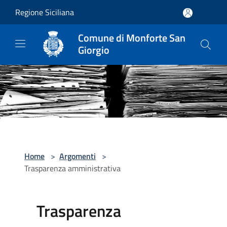
Salta al contenuto principale
Regione Siciliana
Comune di Monforte San
Giorgio
Home
>
Argomenti
>
Trasparenza amministrativa
Trasparenza