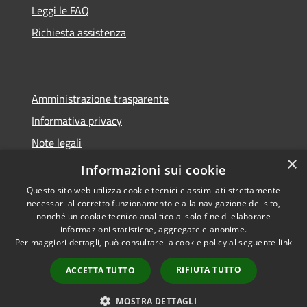
Leggi le FAQ
Richiesta assistenza
Amministrazione trasparente
Informativa privacy
Note legali
×
Dichiarazione di accessibilità
Informazioni sui cookie
Questo sito web utilizza cookie tecnici e assimilati strettamente
necessari al corretto funzionamento e alla navigazione del sito,
nonché un cookie tecnico analitico al solo fine di elaborare
informazioni statistiche, aggregate e anonime.
RSS
Copyright © 2026 • Comune di
Per maggiori dettagli, può consultare la cookie policy al seguente
link
Accessibilità
Monforte San Giorgio •
Privacy
Municipium
Powered by
•
RIFIUTA TUTTO
ACCETTA TUTTO
Cookie
Accesso redazione
Mappa del sito
MOSTRA DETTAGLI